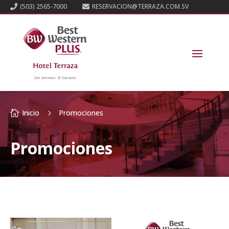
(503) 2565-7000
RESERVACION@TERRAZA.COM.SV


Inicio
Promociones

5
Promociones